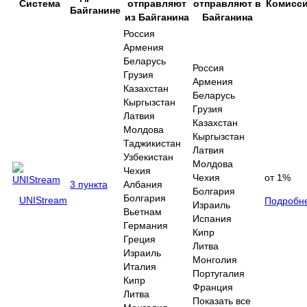
Система
отправляют
отправляют в
Комисс
Байганине
из Байганина
Байганина
Россия
Армения
Беларусь
Россия
Грузия
Армения
Казахстан
Беларусь
Кыргызстан
Грузия
Латвия
Казахстан
Молдова
Кыргызстан
Таджикистан
Латвия
Узбекистан
Молдова
Чехия
Чехия
от 1%
3 пункта
Албания
Болгария
Болгария
UNIStream
Подробн
Израиль
Вьетнам
Испания
Германия
Кипр
Греция
Литва
Израиль
Монголия
Италия
Португалия
Кипр
Франция
Литва
Показать все