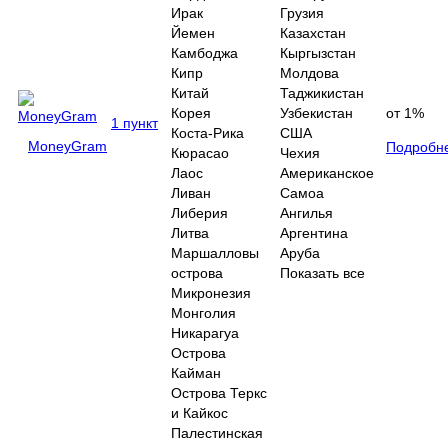
Ирак
Грузия
Йемен
Казахстан
Камбоджа
Кыргызстан
Кипр
Молдова
Китай
Таджикистан
Корея
Узбекистан
от 1%
1 пункт
Коста-Рика
США
MoneyGram
Подробн
Кюрасао
Чехия
Лаос
Американское
Ливан
Самоа
Либерия
Ангилья
Литва
Аргентина
Маршалловы
Аруба
острова
Показать все
Микронезия
Монголия
Никарагуа
Острова
Кайман
Острова Теркс
и Кайкос
Палестинская