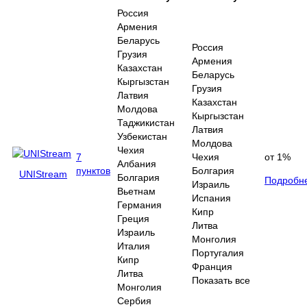
Россия
Армения
Беларусь
Россия
Грузия
Армения
Казахстан
Беларусь
Кыргызстан
Грузия
Латвия
Казахстан
Молдова
Кыргызстан
Таджикистан
Латвия
Узбекистан
Молдова
Чехия
7
Чехия
от 1%
Албания
пунктов
Болгария
UNIStream
Болгария
Подробн
Израиль
Вьетнам
Испания
Германия
Кипр
Греция
Литва
Израиль
Монголия
Италия
Португалия
Кипр
Франция
Литва
Показать все
Монголия
Сербия