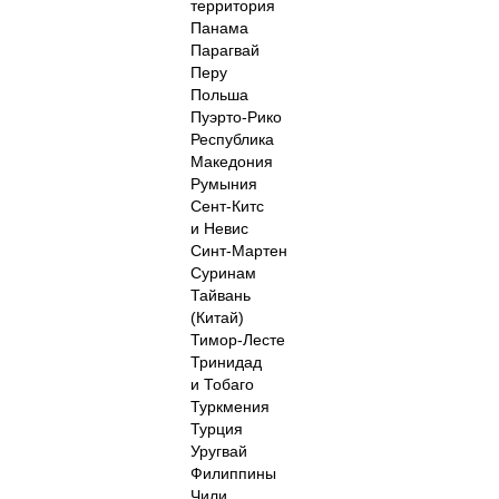
территория
Панама
Парагвай
Перу
Польша
Пуэрто-Рико
Республика
Македония
Румыния
Сент-Китс
и Невис
Синт-Мартен
Суринам
Тайвань
(Китай)
Тимор-Лесте
Тринидад
и Тобаго
Туркмения
Турция
Уругвай
Филиппины
Чили