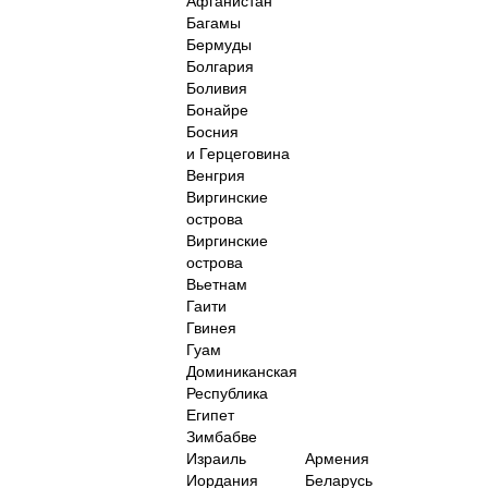
Афганистан
Багамы
Бермуды
Болгария
Боливия
Бонайре
Босния
и Герцеговина
Венгрия
Виргинские
острова
Виргинские
острова
Вьетнам
Гаити
Гвинея
Гуам
Доминиканская
Республика
Египет
Зимбабве
Израиль
Армения
Иордания
Беларусь