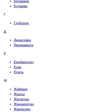
Ботакара
Булаево
Г
Глубокое
Д
Денисовка
Державинск
Е
Ерейментау
Есик
Есиль
Ж
Жайрем
Жаксы
Жалагаш
Жанакорган
Жанаозен