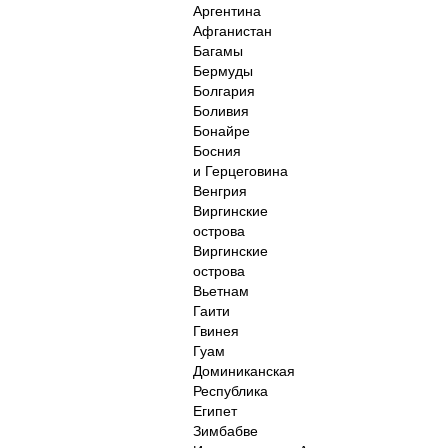
Аргентина
Афганистан
Багамы
Бермуды
Болгария
Боливия
Бонайре
Босния
и Герцеговина
Венгрия
Виргинские
острова
Виргинские
острова
Вьетнам
Гаити
Гвинея
Гуам
Доминиканская
Республика
Египет
Зимбабве