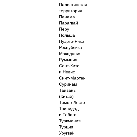
Палестинская
территория
Панама
Парагвай
Перу
Польша
Пуэрто-Рико
Республика
Македония
Румыния
Сент-Китс
и Невис
Синт-Мартен
Суринам
Тайвань
(Китай)
Тимор-Лесте
Тринидад
и Тобаго
Туркмения
Турция
Уругвай