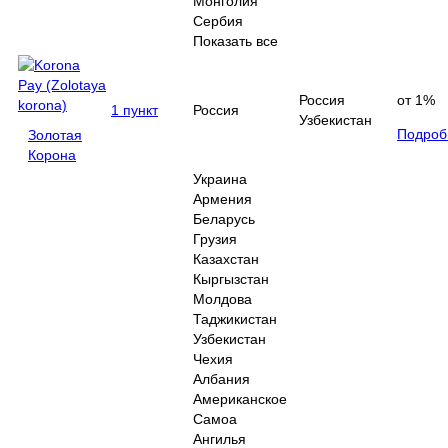
Монголия
Сербия
Показать все
Россия
от 1%
1 пункт
Россия
Узбекистан
Подроб
Золотая
Корона
Украина
Армения
Беларусь
Грузия
Казахстан
Кыргызстан
Молдова
Таджикистан
Узбекистан
Чехия
Албания
Американское
Самоа
Ангилья