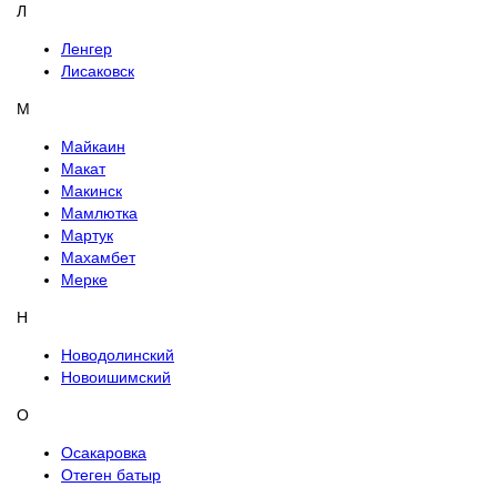
Л
Ленгер
Лисаковск
М
Майкаин
Макат
Макинск
Мамлютка
Мартук
Махамбет
Мерке
Н
Новодолинский
Новоишимский
О
Осакаровка
Отеген батыр