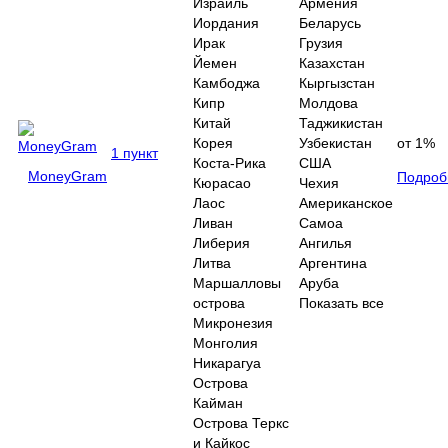
Израиль
Армения
Иордания
Беларусь
Ирак
Грузия
Йемен
Казахстан
Камбоджа
Кыргызстан
Кипр
Молдова
Китай
Таджикистан
Корея
Узбекистан
от 1%
1 пункт
Коста-Рика
США
MoneyGram
Подроб
Кюрасао
Чехия
Лаос
Американское
Ливан
Самоа
Либерия
Ангилья
Литва
Аргентина
Маршалловы
Аруба
острова
Показать все
Микронезия
Монголия
Никарагуа
Острова
Кайман
Острова Теркс
и Кайкос