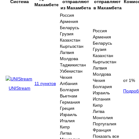
Система
отправляют
отправляют
Комис
Махамбете
из Махамбета
в Махамбета
Россия
Армения
Беларусь
Россия
Грузия
Армения
Казахстан
Беларусь
Кыргызстан
Грузия
Латвия
Казахстан
Молдова
Кыргызстан
Таджикистан
Латвия
Узбекистан
Молдова
Чехия
Чехия
от 1%
11 пунктов
Албания
Болгария
UNIStream
Болгария
Подроб
Израиль
Вьетнам
Испания
Германия
Кипр
Греция
Литва
Израиль
Монголия
Италия
Португалия
Кипр
Франция
Литва
Показать все