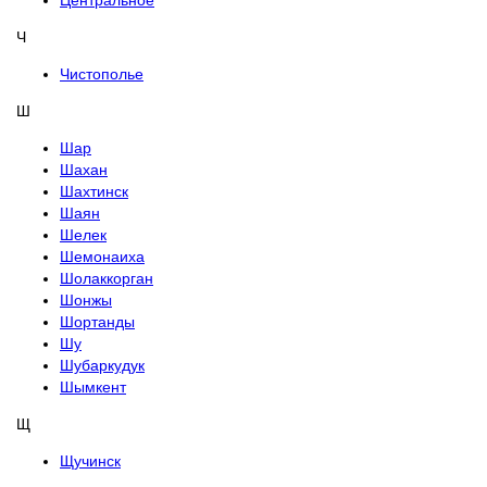
Центральное
Ч
Чистополье
Ш
Шар
Шахан
Шахтинск
Шаян
Шелек
Шемонаиха
Шолаккорган
Шонжы
Шортанды
Шу
Шубаркудук
Шымкент
Щ
Щучинск