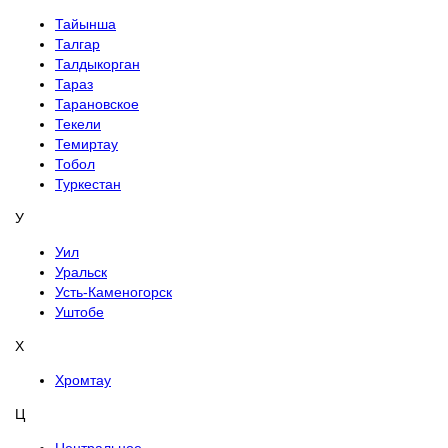
Тайынша
Талгар
Талдыкорган
Тараз
Тарановское
Текели
Темиртау
Тобол
Туркестан
У
Уил
Уральск
Усть-Каменогорск
Уштобе
Х
Хромтау
Ц