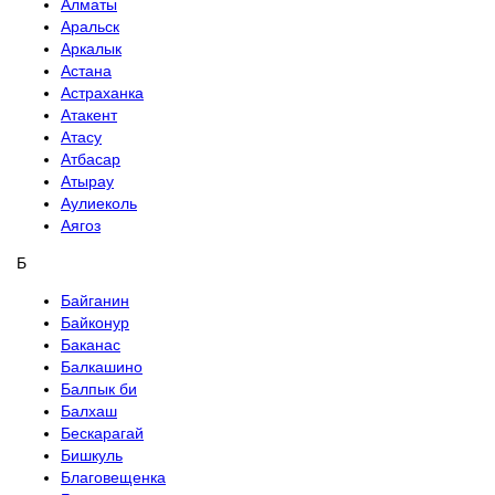
Алматы
Аральск
Аркалык
Астана
Астраханка
Атакент
Атасу
Атбасар
Атырау
Аулиеколь
Аягоз
Б
Байганин
Байконур
Баканас
Балкашино
Балпык би
Балхаш
Бескарагай
Бишкуль
Благовещенка