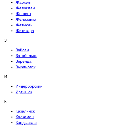
Жаркент
Жезказган
Жезкент
Железинка
Жетысай
Житикара
З
Зайсан
Затобольск
Зеренда
Зыряновск
И
Индерборский
Иртышск
К
Казалинск
Калкаман
Кандыагаш