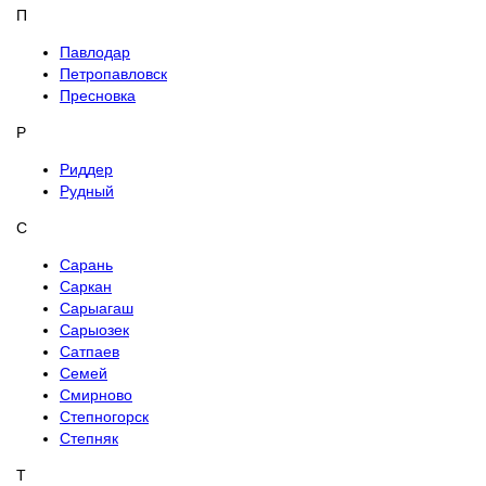
П
Павлодар
Петропавловск
Пресновка
Р
Риддер
Рудный
С
Сарань
Саркан
Сарыагаш
Сарыозек
Сатпаев
Семей
Смирново
Степногорск
Степняк
Т