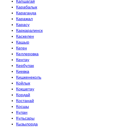
Капшагай
Карабалык
Караганда
Каражал
Карасу
Каркаралинск
Каскелен
Кашыр
Кеген
Келлеровка
Кентау
Кербулак
Киевка
Кишкенеколь
Койлык
Кокшетау
Кордай
Костанай
Косшы
Кулан
Кульсары
Кызылорда